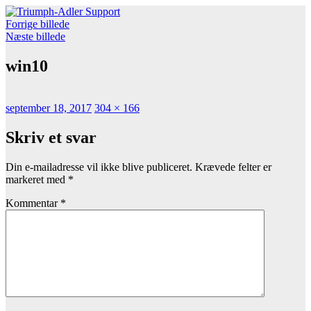
Videre
Triumph-Adler Support
Find driver til din TA Printer eller Multi Funktions Printer (MFP)
til
Forrige billede
indhold
Næste billede
win10
Udgivet
Faktisk
september 18, 2017
304 × 166
størrelse
Skriv et svar
Din e-mailadresse vil ikke blive publiceret.
Krævede felter er
markeret med
*
Kommentar
*