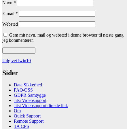
Navn
*
E-mail
*
Websted
Gem mit navn, mail og websted i denne browser til næste gang
jeg kommenterer.
Indlægsnavigation
Udgivet i
win10
Sider
Data Sikkerhed
FAQ/OSS
GDPR Samtygge
Jitsi Videosupport
Jitsi Videosupport direkte link
Om
Quick Support
Remote Support
TA CPS