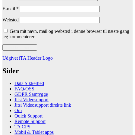
E-mail
*
Websted
Gem mit navn, mail og websted i denne browser til næste gang
jeg kommenterer.
Indlægsnavigation
Udgivet i
TA Header Logo
Sider
Data Sikkerhed
FAQ/OSS
GDPR Samtygge
Jitsi Videosupport
Jitsi Videosupport direkte link
Om
Quick Support
Remote Support
TA CPS
Mobil & Tablet apps