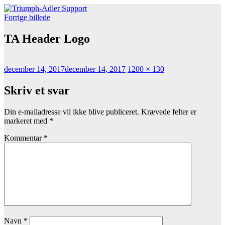
Videre
Triumph-Adler Support
Find driver til din TA Printer eller Multi Funktions Printer (MFP)
til
Forrige billede
indhold
TA Header Logo
Udgivet
Faktisk
december 14, 2017
december 14, 2017
1200 × 130
størrelse
Skriv et svar
Din e-mailadresse vil ikke blive publiceret.
Krævede felter er
markeret med
*
Kommentar
*
Navn
*