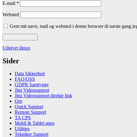
E-mail
*
Websted
Gem mit navn, mail og websted i denne browser til næste gang j
Indlægsnavigation
Udgivet i
linux
Sider
Data Sikkerhed
FAQ/OSS
GDPR Samtygge
Jitsi Videosupport
Jitsi Videosupport direkte link
Om
Quick Support
Remote Support
TA CPS
Mobil & Tablet apps
Utilities
Tekniker Support