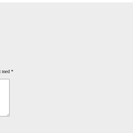
et med
*