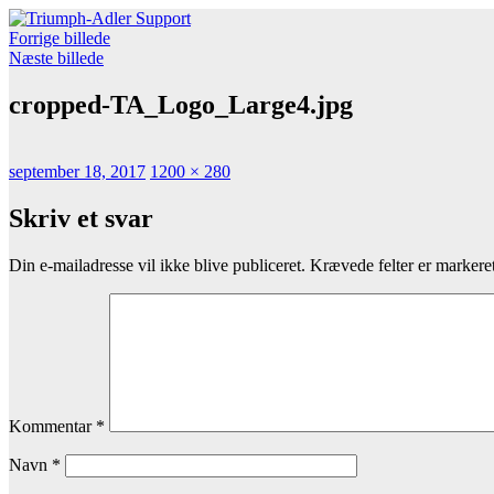
Videre
Triumph-Adler Support
Find driver til din TA Printer eller Multi Funktions Printer (MFP)
til
Forrige billede
indhold
Næste billede
cropped-TA_Logo_Large4.jpg
Udgivet
Faktisk
september 18, 2017
1200 × 280
størrelse
Skriv et svar
Din e-mailadresse vil ikke blive publiceret.
Krævede felter er marker
Kommentar
*
Navn
*