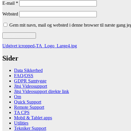
E-mail
*
Websted
Gem mit navn, mail og websted i denne browser til næste gang j
Indlægsnavigation
Udgivet i
cropped-TA_Logo_Large4.jpg
Sider
Data Sikkerhed
FAQ/OSS
GDPR Samtygge
Jitsi Videosupport
Jitsi Videosupport direkte link
Om
Quick Support
Remote Support
TA CPS
Mobil & Tablet apps
Utilities
Tekniker Support